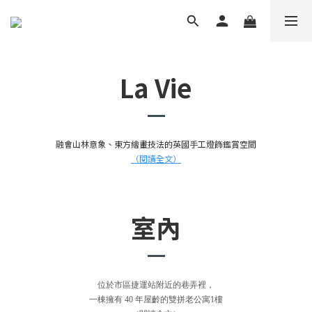
La Vie
融會山林意象、東方繪畫技法的英國手工燈飾鑑賞空間
（閱讀全文）
室內
位於市區捷運站附近的巷弄裡，
一棟擁有 40 年屋齡的雙拼老公寓1樓