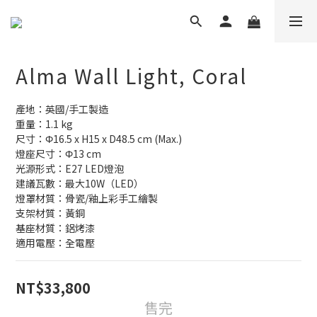
Alma Wall Light, Coral
產地：英國/手工製造
重量：1.1 kg
尺寸：Φ16.5 x H15 x D48.5 cm (Max.)
燈座尺寸：Φ13 cm
光源形式：E27 LED燈泡
建議瓦數：最大10W（LED）
燈罩材質：骨瓷/釉上彩手工繪製
支架材質：黃銅
基座材質：鋁烤漆
適用電壓：全電壓
NT$33,800
售完